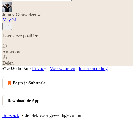
Jerney Gouweleeuw
May 31
Love deze post!! ♥️
Antwoord
Delen
© 2026 her/ai
·
Privacy
∙
Voorwaarden
∙
Incassomelding
Begin je Substack
Download de App
Substack
is de plek voor geweldige cultuur