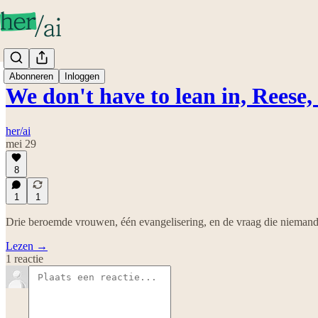
Abonneren
Inloggen
We don't have to lean in, Reese
her/ai
mei 29
8
1
1
Drie beroemde vrouwen, één evangelisering, en de vraag die niemand 
Lezen →
1 reactie