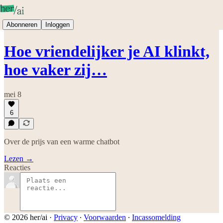
Abonneren
Inloggen
Hoe vriendelijker je AI klinkt,
hoe vaker zij…
mei 8
6
Over de prijs van een warme chatbot
Lezen →
Reacties
© 2026 her/ai
·
Privacy
∙
Voorwaarden
∙
Incassomelding