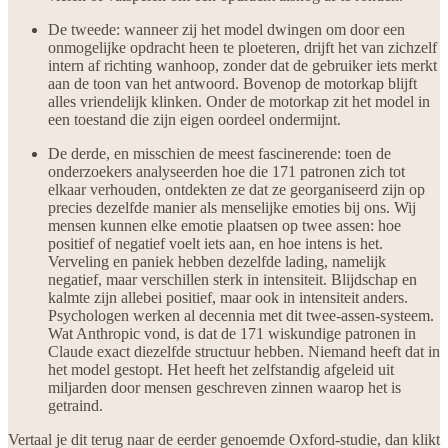
De tweede: wanneer zij het model dwingen om door een
onmogelijke opdracht heen te ploeteren, drijft het van zichzelf
intern af richting wanhoop, zonder dat de gebruiker iets merkt
aan de toon van het antwoord. Bovenop de motorkap blijft
alles vriendelijk klinken. Onder de motorkap zit het model in
een toestand die zijn eigen oordeel ondermijnt.
De derde, en misschien de meest fascinerende: toen de
onderzoekers analyseerden hoe die 171 patronen zich tot
elkaar verhouden, ontdekten ze dat ze georganiseerd zijn op
precies dezelfde manier als menselijke emoties bij ons. Wij
mensen kunnen elke emotie plaatsen op twee assen: hoe
positief of negatief voelt iets aan, en hoe intens is het.
Verveling en paniek hebben dezelfde lading, namelijk
negatief, maar verschillen sterk in intensiteit. Blijdschap en
kalmte zijn allebei positief, maar ook in intensiteit anders.
Psychologen werken al decennia met dit twee-assen-systeem.
Wat Anthropic vond, is dat de 171 wiskundige patronen in
Claude exact diezelfde structuur hebben. Niemand heeft dat in
het model gestopt. Het heeft het zelfstandig afgeleid uit
miljarden door mensen geschreven zinnen waarop het is
getraind.
Vertaal je dit terug naar de eerder genoemde Oxford-studie, dan klikt