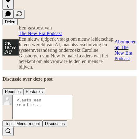
6
Delen
Een gastpost van
The New Era Podcast
Een nieuw tijdperk vraagt om nieuw leiderschap.
Abonneren
In een wereld van AI, machtsverschuiving en
op The
systeemverandering onderzoekt Caroline
New Era
Glasbergen van New Female Leaders wat het
Podcast
betekent om als vrouw te leiden en mens te
blijven.
Discussie over deze post
Reacties
Restacks
Top
Meest recent
Discussies