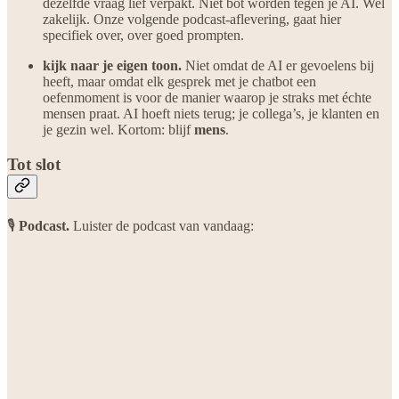
dezelfde vraag lief verpakt. Niet bot worden tegen je AI. Wel
zakelijk. Onze volgende podcast-aflevering, gaat hier
specifiek over, over goed prompten.
kijk naar je eigen toon.
Niet omdat de AI er gevoelens bij
heeft, maar omdat elk gesprek met je chatbot een
oefenmoment is voor de manier waarop je straks met échte
mensen praat. AI hoeft niets terug; je collega’s, je klanten en
je gezin wel. Kortom: blijf
mens
.
Tot slot
🎙️
Podcast.
Luister de podcast van vandaag: