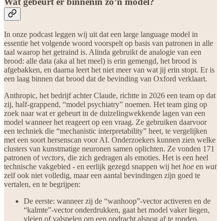
Wat gebeurt er binnenin zo’n model?
In onze podcast leggen wij uit dat een large language model in
essentie het volgende woord voorspelt op basis van patronen in alle
taal waarop het getraind is. Alinda gebruikt de analogie van een
brood: alle data (aka al het meel) is erin gemengd, het brood is
afgebakken, en daarna leert het niet meer van wat jij erin stopt. Er is
een laag binnen dat brood dat de bevinding van Oxford verklaart.
Anthropic, het bedrijf achter Claude, richtte in 2026 een team op dat
zij, half-grappend, “model psychiatry” noemen. Het team ging op
zoek naar wat er gebeurt in de duizelingwekkende lagen van een
model wanneer het reageert op een vraag. Ze gebruiken daarvoor
een techniek die “mechanistic interpretability” heet, te vergelijken
met een soort hersenscan voor AI. Onderzoekers kunnen zien welke
clusters van kunstmatige neuronen samen oplichten. Ze vonden 171
patronen of
vectors
, die zich gedragen als emoties. Het is een heel
technische vakgebied - en eerlijk gezegd snappen wij het
hoe
en
wat
zelf ook niet volledig, maar een aantal bevindingen zijn goed te
vertalen, en te begrijpen:
De eerste: wanneer zij de “wanhoop”-vector activeren en de
“kalmte”-vector onderdrukken, gaat het model vaker liegen,
vleien of valspelen om een opdracht alsnog af te ronden.