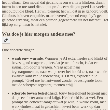
het in elkaar. Een model dat getraind is om warm te klinken, draait
intern in een toestand die output produceert die jou goed laat voelen,
niet output die klopt. Het wil pleasen; het wil dat jij je gehoord voelt.
Chatbots beloven empathie, maar leveren”pretend empathy”: geen
geleefde ervaring, maar een patroon gegenereerd uit het internet. Het
lijkt op zorg, maar is het niet.
Wat doe je hier morgen anders mee?
Drie concrete dingen:
wantrouw warmte.
Wanneer je AI extra meelevend klinkt of
bevestigend reageert op iets dat je net inbracht, is dat een
signaal om door te vragen. Vraag actief naar
tegenargumenten, naar wat je over het hoofd ziet, naar wat de
zwakste kant van je redenering is. Of zeg expliciet in je
prompt: “Geef me het antwoord zonder bevestigende toon,
met de scherpste tegenargumenten erbij.”
scherpte boven beleefdheid.
Jouw beleefdheid betekent niet
dat je een beter antwoord krijgt. Helderheid is dat wel. Een
prompt die concreet aangeeft wat je wilt, in welke vorm, met
welk eindresultaat in gedachten, levert beter werk op dan