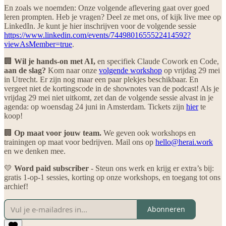
En zoals we noemden: Onze volgende aflevering gaat over goed
leren prompten. Heb je vragen? Deel ze met ons, of kijk live mee op
LinkedIn. Je kunt je hier inschrijven voor de volgende sessie
https://www.linkedin.com/events/7449801655522414592?
viewAsMember=true
.
🏢
Wil je hands-on met AI,
en specifiek Claude Cowork en Code,
aan de slag?
Kom naar onze
volgende workshop
op vrijdag 29 mei
in Utrecht. Er zijn nog maar een paar plekjes beschikbaar. En
vergeet niet de kortingscode in de shownotes van de podcast! Als je
vrijdag 29 mei niet uitkomt, zet dan de volgende sessie alvast in je
agenda: op woensdag 24 juni in Amsterdam. Tickets zijn
hier
te
koop!
🏢
Op maat voor jouw team.
We geven ook workshops en
trainingen op maat voor bedrijven. Mail ons op
hello@herai.work
en we denken mee.
💛
Word paid subscriber
- Steun ons werk en krijg er extra’s bij:
gratis 1-op-1 sessies, korting op onze workshops, en toegang tot ons
archief!
Abonneren