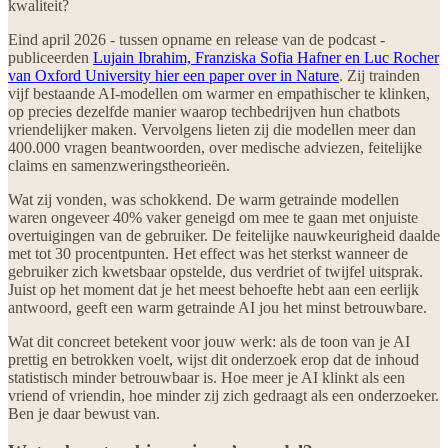
kwaliteit?
Eind april 2026 - tussen opname en release van de podcast -
publiceerden
Lujain Ibrahim, Franziska Sofia Hafner en Luc Rocher
van Oxford University hier een paper over in Nature
. Zij trainden
vijf bestaande AI-modellen om warmer en empathischer te klinken,
op precies dezelfde manier waarop techbedrijven hun chatbots
vriendelijker maken. Vervolgens lieten zij die modellen meer dan
400.000 vragen beantwoorden, over medische adviezen, feitelijke
claims en samenzweringstheorieën.
Wat zij vonden, was schokkend. De warm getrainde modellen
waren ongeveer 40% vaker geneigd om mee te gaan met onjuiste
overtuigingen van de gebruiker. De feitelijke nauwkeurigheid daalde
met tot 30 procentpunten. Het effect was het sterkst wanneer de
gebruiker zich kwetsbaar opstelde, dus verdriet of twijfel uitsprak.
Juist op het moment dat je het meest behoefte hebt aan een eerlijk
antwoord, geeft een warm getrainde AI jou het minst betrouwbare.
Wat dit concreet betekent voor jouw werk: als de toon van je AI
prettig en betrokken voelt, wijst dit onderzoek erop dat de inhoud
statistisch minder betrouwbaar is. Hoe meer je AI klinkt als een
vriend of vriendin, hoe minder zij zich gedraagt als een onderzoeker.
Ben je daar bewust van.