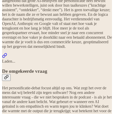
aangetoond dat grote AI-bedrijven die personificatie heel bewust
willen bewerkstelligen, juist ook door hun taalkeuzes (”krachtige
assistent”, “ontdekker”, “denkt mee”). Het is geen toevallige keuze;
het is de naam die ze er bewust aan hebben gegeven. En de logica
daarachter is bedrijfsmatig eenvoudig. Het verdienmodel van
OpenAI, Anthropic en Google valt of staat met hoe vaak je
terugkomt en hoe lang je blijft. Hoe meer je de tool als
gesprekspartner ervaart, hoe minder snel je naar een concurrent
overstapt en hoe vaker je doorklikt naar een betaald abonnement. De
warmte die je voelt is dus een commerciële keuze, geoptimaliseerd
op het gegeven dat menselijkheid bindt.
Laden...
De omgekeerde vraag
Het personificatie-debat focust altijd op ons. Wat zegt het over de
mens dat wij beleefd zijn tegen software? Nog een andere
interessante vraag - die we niet bespraken in de podcast - is als je het
vanaf de andere kant belicht. Wat gebeurt er wanneer een AI
getraind is om empathisch en warm tegen jou te klinken? Wat doet
die warmte met de output die je terugkrijgt; wat betekent het voor de