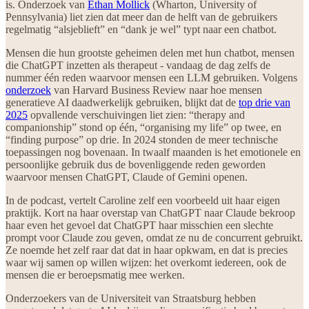
is. Onderzoek van
Ethan Mollick
(Wharton, University of
Pennsylvania) liet zien dat meer dan de helft van de gebruikers
regelmatig “alsjeblieft” en “dank je wel” typt naar een chatbot.
Mensen die hun grootste geheimen delen met hun chatbot, mensen
die ChatGPT inzetten als therapeut - vandaag de dag zelfs de
nummer één reden waarvoor mensen een LLM gebruiken. Volgens
onderzoek
van Harvard Business Review naar hoe mensen
generatieve AI daadwerkelijk gebruiken, blijkt dat de
top drie van
2025
opvallende verschuivingen liet zien: “therapy and
companionship” stond op één, “organising my life” op twee, en
“finding purpose” op drie. In 2024 stonden de meer technische
toepassingen nog bovenaan. In twaalf maanden is het emotionele en
persoonlijke gebruik dus de bovenliggende reden geworden
waarvoor mensen ChatGPT, Claude of Gemini openen.
In de podcast, vertelt Caroline zelf een voorbeeld uit haar eigen
praktijk. Kort na haar overstap van ChatGPT naar Claude bekroop
haar even het gevoel dat ChatGPT haar misschien een slechte
prompt voor Claude zou geven, omdat ze nu de concurrent gebruikt.
Ze noemde het zelf raar dat dat in haar opkwam, en dat is precies
waar wij samen op willen wijzen: het overkomt iedereen, ook de
mensen die er beroepsmatig mee werken.
Onderzoekers van de Universiteit van Straatsburg hebben