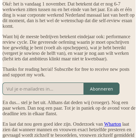
Oké: het is vandaag 1 november. Dat betekent dat er nog 6-7
werkweken zitten tussen nu en het einde van het jaar. En als er één
ding is waar corporate werkend Nederland massaal last van heeft op
dit moment, dan is het wel de wetenschap dat die self-review eraan
komt.
Want bij de meeste bedrijven betekent eindejaar ook: performance
review cycle. Die gevreesde oefening waarin je moet opschrijven
hoe geweldig je bent (voelt als opscheppen), wat je hebt bereikt
(vergeet je sowieso de helft van), en waar je nog aan wilt werken
(liefst iets dat ambitieus klinkt maar niet te kwetsbaar).
Thanks for reading her/ai! Subscribe for free to receive new posts
and support my work.
Abonneren
En dus... stel je het uit. Althans dat deden wij (vroeger). Nog een
paar weken. Dan nog een paar. Tot je in paniek op de avond voor de
deadline iets in elkaar flanst.
En laat dat nou geen goed idee zijn. Onderzoek van
Wharton
laat
zien dat wanneer mannen en vrouwen exact hetzelfde presteren en
gevraagd wordt zichzelf te beoordelen, vrouwen zichzelf gemiddeld