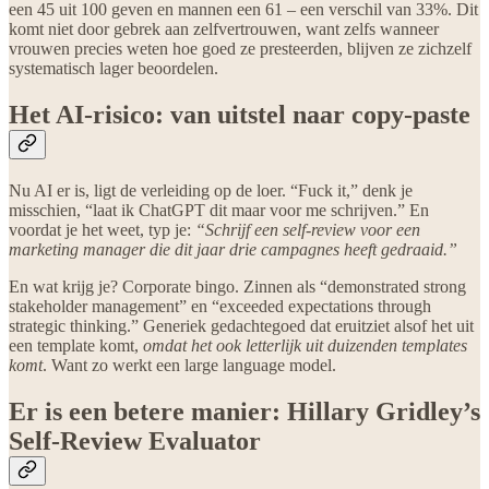
een 45 uit 100 geven en mannen een 61 – een verschil van 33%. Dit
komt niet door gebrek aan zelfvertrouwen, want zelfs wanneer
vrouwen precies weten hoe goed ze presteerden, blijven ze zichzelf
systematisch lager beoordelen.
Het AI-risico: van uitstel naar copy-paste
Nu AI er is, ligt de verleiding op de loer. “Fuck it,” denk je
misschien, “laat ik ChatGPT dit maar voor me schrijven.” En
voordat je het weet, typ je:
“Schrijf een self-review voor een
marketing manager die dit jaar drie campagnes heeft gedraaid.”
En wat krijg je? Corporate bingo. Zinnen als “demonstrated strong
stakeholder management” en “exceeded expectations through
strategic thinking.” Generiek gedachtegoed dat eruitziet alsof het uit
een template komt,
omdat het ook letterlijk uit duizenden templates
komt
. Want zo werkt een large language model.
Er is een betere manier: Hillary Gridley’s
Self-Review Evaluator